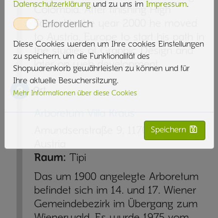
Datenschutzerklärung
und zu uns im
Impressum
.
Colombia. After finishing High
School in the year 2000 he moved
Erforderlich
to Austria, Europe to start his path in
Diese Cookies werden um Ihre cookies Einstellungen
the studies of Graphic Design and
zu speichern, um die Funktionalität des
later on web development.
Shopwarenkorb gewährleisten zu können und für
Ihre aktuelle Besuchersitzung.
Ort
Mehr Informationen über diese Cookies
Arboretum Villa Kraus
Amundsenstraße 9,
1170
Vienna
,
Speichern
Austria
Raum:
Tipi
Das um 1900 angelegte Arboretum
befindet sich im 14. und 17. Wiener
Gemeindebezirk im Übergang zum